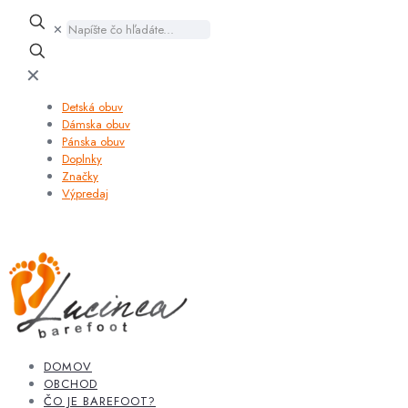
✕
✕
Detská obuv
Dámska obuv
Pánska obuv
Doplnky
Značky
Výpredaj
DOMOV
OBCHOD
ČO JE BAREFOOT?