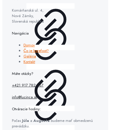
Komárňanská ul. 4,
Nové Zámky,
Slovenská republika
Navigácia
Domov
Čo je barefoot?
Galéria
Kontakt
Máte otázky?
+421 917 782 667
info@lucinca.sk
Otváracie hodiny:
Počas
Júla
a
Augusta
budeme mať obmedzenú
prevádzku.