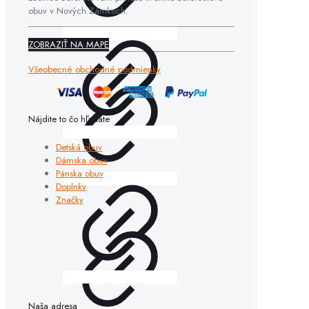
obuv v Nových Zámkoch.
ZOBRAZIŤ NA MAPE
Všeobecné obchodné podmienky
Nájdite to čo hľadáte
Detská obuv
Dámska obuv
Pánska obuv
Doplnky
Značky
Naša adresa