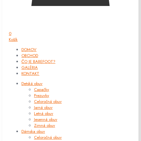
0
Košík
DOMOV
OBCHOD
ČO JE BAREFOOT?
GALÉRIA
KONTAKT
Detská obuv
Capačky
Prezuvky
Celoročná obuv
Jarná obuv
Letná obuv
Jesenná obuv
Zimná obuv
Dámska obuv
Celoročná obuv