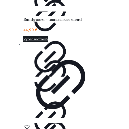
Bundgaard – tamara rose cloud
44,90
€
Výber možností