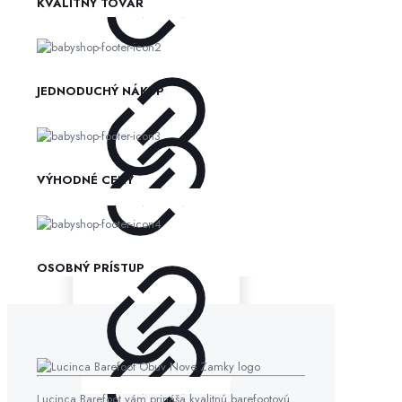
KVALITNÝ TOVAR
JEDNODUCHÝ NÁKUP
VÝHODNÉ CENY
OSOBNÝ PRÍSTUP
Lucinca Barefoot vám prináša kvalitnú barefootovú