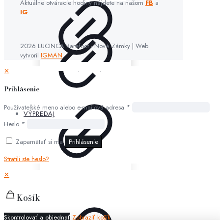
Aktuálne otváracie hodiny nájdete na našom
FB
a
IG
.
2026 LUCINCA Barefoot - Nové Zámky | Web
vytvoril
IGMAN
.
✕
Prihlásenie
Používateľské meno alebo e-mailová adresa
*
VÝPREDAJ
Heslo
*
Zapamätať si ma
Prihlásenie
Stratili ste heslo?
✕
Košík
Skontrolovať a objednať
Zobraziť košík