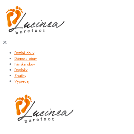
✕
Detská obuv
Dámska obuv
Pánska obuv
Doplnky
Značky
Výpredaj