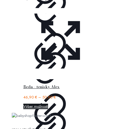
Beda – tenisky Alex
46,90
€
–
50,90
€
Výber možností