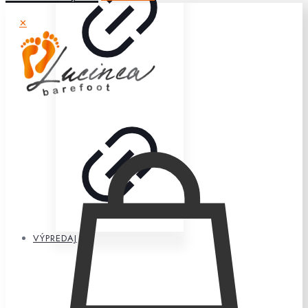
✕
VÝPREDAJ