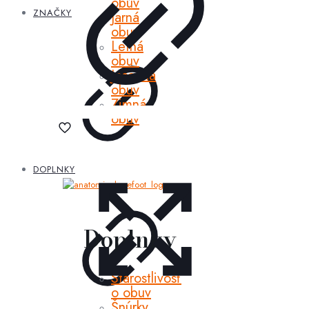
obuv
ZNAČKY
Jarná
obuv
Letná
obuv
Jesenná
obuv
Zimná
obuv
DOPLNKY
Doplnky
Starostlivosť
o obuv
Šnúrky