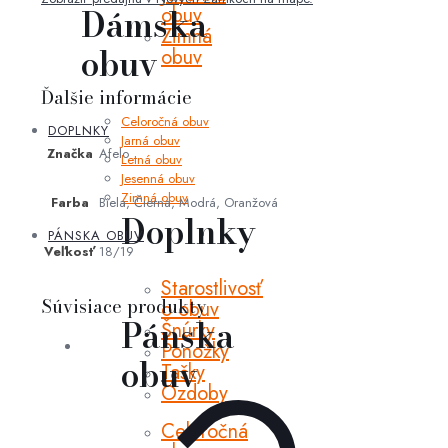
Dámska
obuv
Zimná
obuv
obuv
Ďalšie informácie
Celoročná obuv
DOPLNKY
Jarná obuv
Značka
Afelo
Letná obuv
Jesenná obuv
Zimná obuv
Farba
Biela, Čierna, Modrá, Oranžová
Doplnky
PÁNSKA OBUV
Veľkosť
18/19
Starostlivosť
Súvisiace produkty
o obuv
Pánska
Šnúrky
Ponožky
obuv
Tašky
Ozdoby
Celoročná