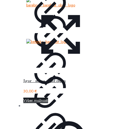
Igor – nemo solid dijon
30,00
€
Výber možností