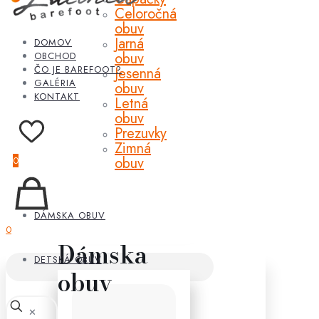
Celoročná
obuv
Jarná
DOMOV
obuv
OBCHOD
ČO JE BAREFOOT?
Jesenná
GALÉRIA
obuv
KONTAKT
Letná
obuv
Prezuvky
Zimná
obuv
0
DÁMSKA OBUV
0
Dámska
DETSKÁ OBUV
obuv
✕