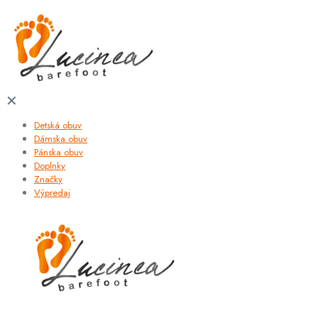
✕
Detská obuv
Dámska obuv
Pánska obuv
Doplnky
Značky
Výpredaj