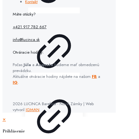
Kontakt
Máte otázky?
+421 917 782 667
info@lucinca.sk
Otváracie hodiny:
Počas
Júla
a
Augusta
budeme mať obmedzenú
prevádzku.
Aktuálne otváracie hodiny nájdete na našom
FB
a
IG
.
2026 LUCINCA Barefoot - Nové Zámky | Web
vytvoril
IGMAN
.
✕
Prihlásenie