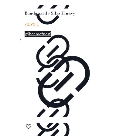
Bundgaard – Silas II navy
72,90
€
Výber možností