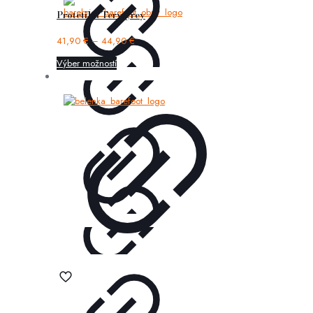
Protetika Tery grey
41,90
€
–
44,90
€
Výber možností