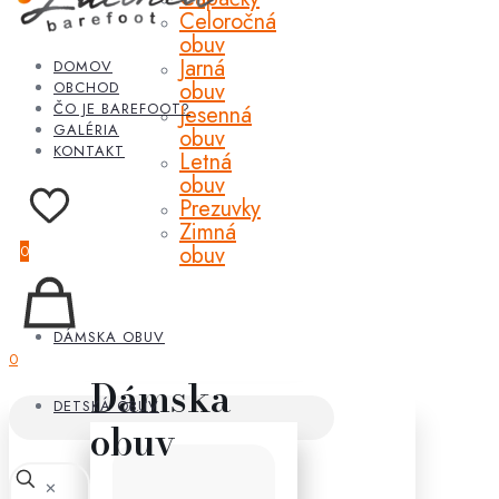
Celoročná
obuv
Jarná
DOMOV
obuv
OBCHOD
ČO JE BAREFOOT?
Jesenná
GALÉRIA
obuv
KONTAKT
Letná
obuv
Prezuvky
Zimná
obuv
0
DÁMSKA OBUV
0
Dámska
DETSKÁ OBUV
obuv
✕