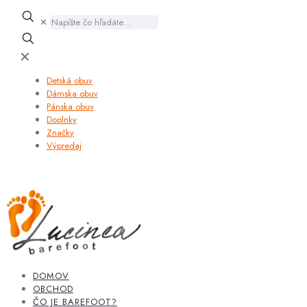
✕
✕
Detská obuv
Dámska obuv
Pánska obuv
Doplnky
Značky
Výpredaj
DOMOV
OBCHOD
ČO JE BAREFOOT?