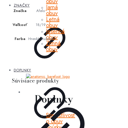
obuv
ZNAČKY
Jarná
Značka
Afelo
obuv
Letná
obuv
Veľkosť
18/19
Jesenná
obuv
Farba
Hnedá, Ružová
Zimná
obuv
DOPLNKY
Súvisiace produkty
Doplnky
Starostlivosť
o obuv
Šnúrky