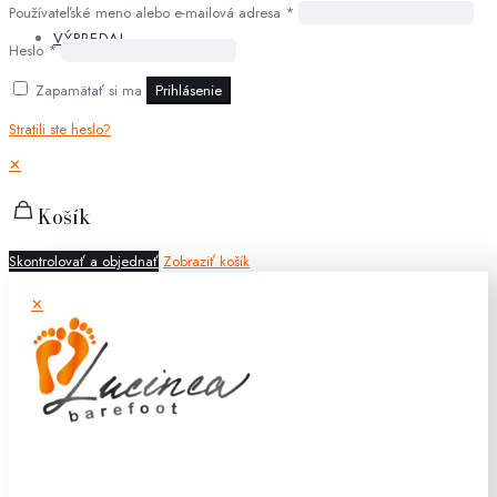
Používateľské meno alebo e-mailová adresa
*
VÝPREDAJ
Heslo
*
Zapamätať si ma
Prihlásenie
Stratili ste heslo?
✕
Košík
Skontrolovať a objednať
Zobraziť košík
✕