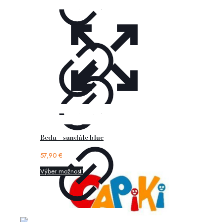
Beda – sandále blue
57,90
€
Výber možností