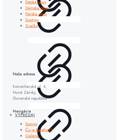
Detská obuv
Dámska obuv
Pánska obuv
Doplnky
Značky
Naša adresa
Komárňanská ul. 4,
Nové Zámky,
Slovenská republika
Navigácia
VÝPREDAJ
Domov
Čo je barefoot?
Galéria