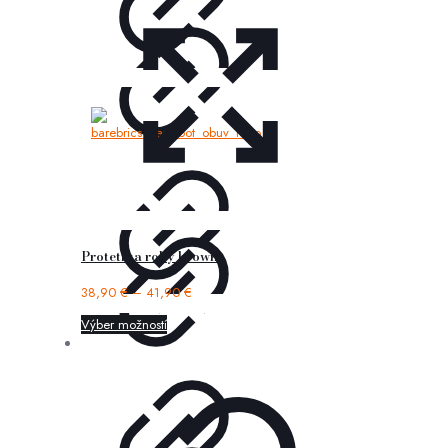
Protetika roby brown
38,90
€
–
41,90
€
Výber možností