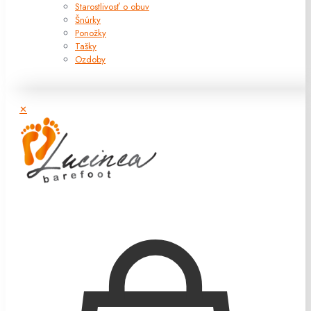
Starostlivosť o obuv
Šnúrky
Ponožky
Tašky
Ozdoby
✕