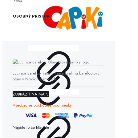
OSOBNÝ PRÍSTUP
Lucinca Barefoot vám prináša kvalitnú barefootovú
obuv v Nových Zámkoch.
ZOBRAZIŤ NA MAPE
Všeobecné obchodné podmienky
Nájdite to čo hľadáte